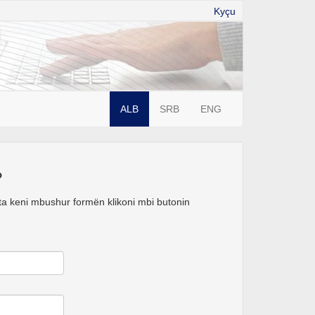
Kyçu
ALB
SRB
ENG
?
i ta keni mbushur formën klikoni mbi butonin