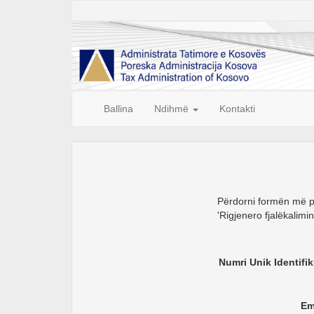
Ballina
Ndihmë
Kontakti
Përdorni formën më pos
'Rigjenero fjalëkalimi
Numri Unik Identifi
Em