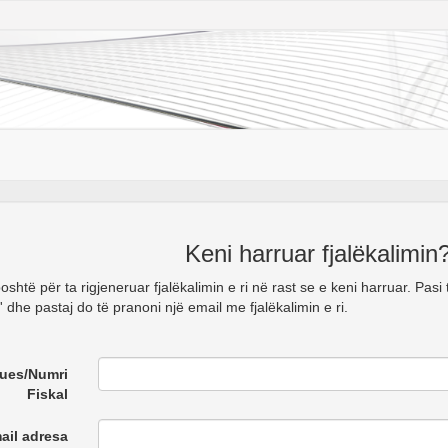
Keni harruar fjalëkalimin
htë për ta rigjeneruar fjalëkalimin e ri në rast se e keni harruar. Pas
n' dhe pastaj do të pranoni një email me fjalëkalimin e ri.
kues/Numri
Fiskal
ail adresa